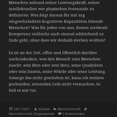
Menschen anhand seiner Leistungskraft, seiner
intellektuellen wie physischen Potenziale zu
definieren. Was folgt daraus für mit arg
eingeschränkten kognitiven Kapazitäten lebende
Menschen? Was für jeden von uns, dessen zerebrale
Kompetenz vielleicht auch einmal schleichend zu
Ende geht, ohne dass wir deshalb sterben wollten?
Es ist an der Zeit, offen und öffentlich darüber
nachzudenken, was den Mensch zum Menschen
macht: sein Hirn oder sein Herz, seine Qualitäten
oder sein Dasein, seine Würde oder seine Leistung.
Solange das nicht geschehen ist, kann ich meinen
pochenden, atmenden Leib nicht vermachen. So
leid es mir tut.
Veröffentlicht
Autor
Kategorien
Schlagwörter
24/11/2011
michael
Menschenrecht
am
zu Warum ich kein Or
Menschenrecht
,
Organspende
2 Kommentare