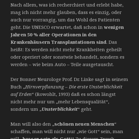
Nach allem, was ich recherchiert und erlebt habe,
mag ich nicht mehr glauben, dass es einzig, oder
auch nur vorrangig, um das Wohl des Patienten
geht. Die UNESCO erwartet, daß schon in
wenigen
Jahren 50 % aller Operationen in den
Krankenhäusern Transplantationen sind
. Das
heißt: Es werden nicht mehr Krankheiten geheilt
oder operiert oder sonstwie behandelt, sondern es
werden – wie beim Auto – Teile ausgetauscht.
Der Bonner Neurologe Prof. Dr. Linke sagt in seinem
Buch „
Hirnverpflanzung – Die erste Unsterblichkeit
auf Erden
“ (Rowohlt, 1993) daß es schon längst
nicht mehr nur um „mehr Lebensqualität“,
sondern um „
Unsterblichkeit
“ geht.
Man will also den „
schönen neuen Menschen
“
schaffen, man will nicht nur „wie Gott“ sein, man
will „
besser sein als Gott
“! Zu diesem Zweck