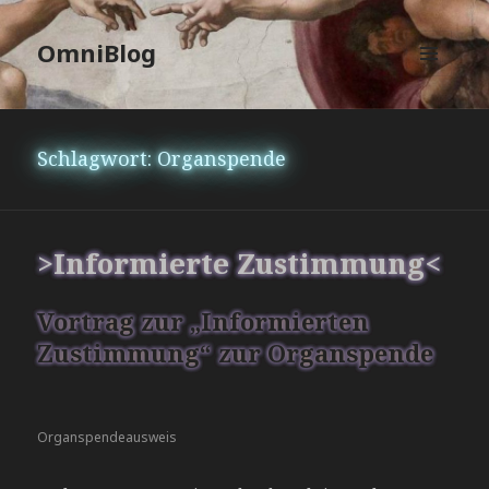
OmniBlog
MENÜ
UND
WIDGETS
Schlagwort:
Organspende
>Informierte Zustimmung<
Vortrag zur „Informierten
Zustimmung“ zur Organspende
Organspendeausweis