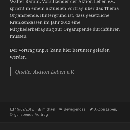
Walter Ramm, Vorsitzender der Aktion Leben e.V.,
spricht in einem aktuellen Vortrag über das Thema
Organspende. Hintergrund ist, dass gesetzliche
Krankenkassen im Jahr 2012 eine
Mitgliederbefragung zur Organspende durchführen
müssen.
Der Vortrag (mp3) kann
hier
herunter geladen
werden.
Quelle: Aktion Leben e.V.
Veröffentlicht
Autor
Kategorien
Schlagwörter
19/09/2012
michael
Bewegendes
AKtion Leben
,
am
Organspende
,
Vortrag