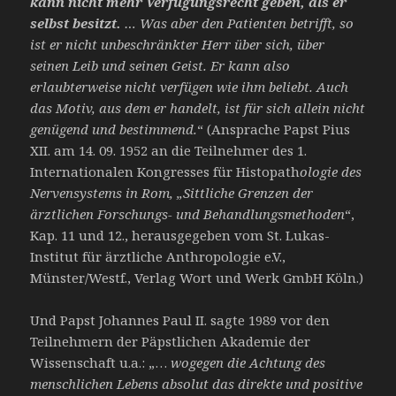
kann nicht mehr Verfügungsrecht geben, als er
selbst besitzt.
… Was aber den Patienten betrifft, so
ist er nicht unbeschränkter Herr über sich, über
seinen Leib und seinen Geist. Er kann also
erlaubterweise nicht verfügen wie ihm beliebt. Auch
das Motiv, aus dem er handelt, ist für sich allein nicht
genügend und bestimmend.
“ (Ansprache Papst Pius
XII. am 14. 09. 1952 an die Teilnehmer des 1.
Internationalen Kongresses für Histopath
ologie des
Nervensystems in Rom, „Sittliche Grenzen der
ärztlichen Forschungs- und Behandlungsmethoden
“,
Kap. 11 und 12., herausgegeben vom St. Lukas-
Institut für ärztliche Anthropologie e.V.,
Münster/Westf., Verlag Wort und Werk GmbH Köln.)
Und Papst Johannes Paul II. sagte 1989 vor den
Teilnehmern der Päpstlichen Akademie der
Wissenschaft u.a.: „…
wogegen die Achtung des
menschlichen Lebens absolut das direkte und positive