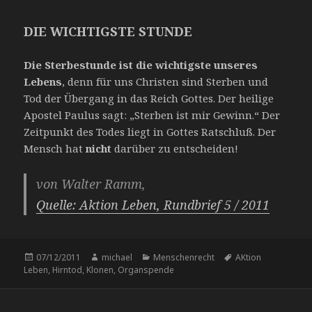
DIE WICHTIGSTE STUNDE
Die Sterbestunde ist die wichtigste unseres
Lebens
, denn für uns Christen sind Sterben und
Tod der Übergang in das Reich Gottes. Der heilige
Apostel Paulus sagt: „Sterben ist mir Gewinn.“ Der
Zeitpunkt des Todes liegt in Gottes Ratschluß. Der
Mensch hat
nicht
darüber zu entscheiden!
von Walter Ramm,
Quelle: Aktion Leben, Rundbrief 5 / 2011
Veröffentlicht
Autor
Kategorien
Schlagwörter
07/12/2011
michael
Menschenrecht
AKtion
am
Leben
,
Hirntod
,
Klonen
,
Organspende