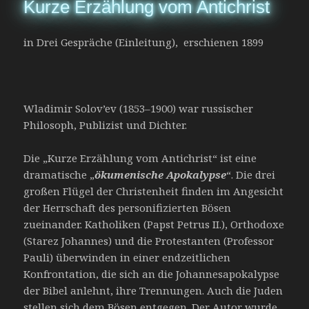
Kurze Erzählung vom Antichrist
in Drei Gespräche (Einleitung), erschienen 1899
Wladimir Solov’ev (1853–1900) war russischer
Philosoph, Publizist und Dichter.
Die „Kurze Erzählung vom Antichrist“ ist eine
dramatische „
ökumenische Apokalypse
“. Die drei
großen Flügel der Christenheit finden im Angesicht
der Herrschaft des personifizierten Bösen
zueinander. Katholiken (Papst Petrus II.), Orthodoxe
(Starez Johannes) und die Protestanten (Professor
Pauli) überwinden in einer endzeitlichen
Konfrontation, die sich an die Johannesapokalypse
der Bibel anlehnt, ihre Trennungen. Auch die Juden
stellen sich dem Bösen entgegen. Der Autor wurde