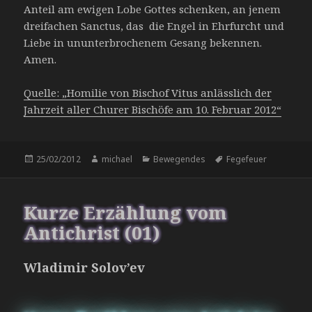
Anteil am ewigen Lobe Gottes schenken, an jenem
dreifachen Sanctus, das die Engel in Ehrfurcht und
Liebe in ununterbrochenem Gesang bekennen.
Amen.
Quelle: „Homilie von Bischof Vitus anlässlich der
Jahrzeit aller Churer Bischöfe am 10. Februar 2012“
Veröffentlicht
Autor
Kategorien
Schlagwörter
25/02/2012
michael
Bewegendes
Fegefeuer
am
Kurze Erzählung vom
Antichrist (01)
Wladimir Solov’ev