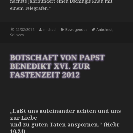
nächste Jahrhundert einen Dschingis Khan mit
einem Telegrafen.“
Veröffentlicht
Autor
Kategorien
Schlagwörter
25/02/2012
michael
Bewegendes
Antichrist
,
am
Solov'ev
BOTSCHAFT VON PAPST
BENEDIKT XVI. ZUR
FASTENZEIT 2012
„Laßt uns aufeinander achten und uns
zur Liebe
und zu guten Taten anspornen.“ (Hebr
10,24)