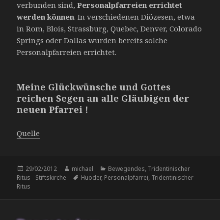
verbunden sind,
Personalpfarreien errichtet
werden können
. In verschiedenen Diözesen, etwa
in Rom, Blois, Strassburg, Quebec, Denver, Colorado
Springs oder Dallas wurden bereits solche
Personalpfarreien errichtet.
Meine Glückwünsche und Gottes
reichen Segen an alle Gläubigen der
neuen Pfarrei !
Quelle
Veröffentlicht
Autor
Kategorien
29/02/2012
michael
Bewegendes
,
Tridentinischer
am
Schlagwörter
Ritus - Stiftskirche
Huoder
,
Personalpfarrei
,
Tridentinischer
Ritus