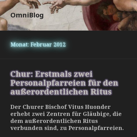
OmniBlog
MENÜ
UND
WIDGETS
Monat:
Februar 2012
Chur: Erstmals zwei
Personalpfarreien für den
außerordentlichen Ritus
Der Churer Bischof Vitus Huonder
erhebt zwei Zentren für Gläubige, die
dem außerordentlichen Ritus
verbunden sind, zu Personalpfarreien.