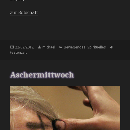
zur Botschaft
Veröffentlicht
Autor
Kategorien
Schlagwö
22/02/2012
michael
Bewegendes
,
Spirituelles
am
Fastenzeit
Aschermittwoch