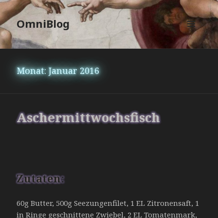
OmniBlog
MENÜ
UND
WIDGETS
Monat:
Januar 2016
Aschermittwochsfisch
Zutaten:
60g Butter, 500g Seezungenfilet, 1 EL Zitronensaft, 1
in Ringe geschnittene Zwiebel, 2 EL Tomatenmark,