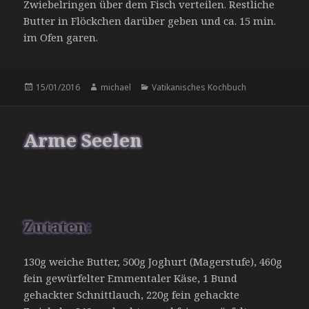
Zwiebelringen über dem Fisch verteilen. Restliche
Butter in Flöckchen darüber geben und ca. 15 min.
im Ofen garen.
Veröffentlicht
Autor
Kategorien
15/01/2016
michael
Vatikanisches Kochbuch
am
Arme Seelen
Zutaten:
130g weiche Butter, 500g Joghurt (Magerstufe), 460g
fein gewürfelter Emmentaler Käse, 1 Bund
gehackter Schnittlauch, 220g fein gehackte