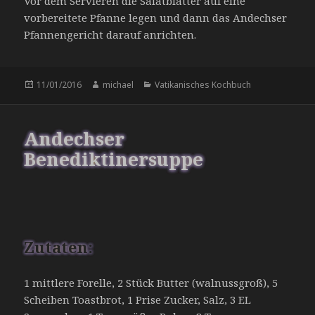
Vor dem Servieren die Salatblätter auf eine
vorbereitete Pfanne legen und dann das Andechser
Pfannengericht darauf anrichten.
Veröffentlicht
Autor
Kategorien
11/01/2016
michael
Vatikanisches Kochbuch
am
Andechser
Benediktinersuppe
Zutaten:
1 mittlere Forelle, 2 Stück Butter (walnussgroß), 5
Scheiben Toastbrot, 1 Prise Zucker, Salz, 3 EL