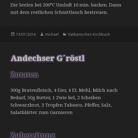
Die Seelen bei 200°C Umluft 10 min. backen. Dann
mit dem restlichen Schnittlauch bestreuen.
Veröffentlicht
Autor
Kategorien
13/01/2016
michael
Vatikanisches Kochbuch
am
Andechser G´röstl
Zutaten
300g Bratenfleisch, 4 Eier, 4 EL Mehl, Milch nach
Bedarf, 50g Butter, 1 Zwie bel, 2 Scheiben
Schwarzbrot, 3 Tropfen Tabasco, Pfeffer, Salz,
Salatblätter zum Garnieren
Zubereitung