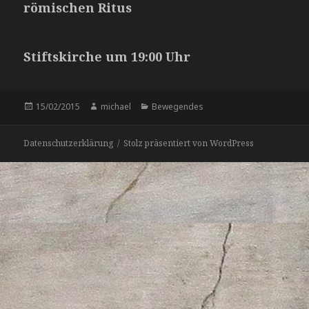
römischen Ritus
Stiftskirche um 19:00 Uhr
Veröffentlicht
Autor
Kategorien
15/02/2015
michael
Bewegendes
am
Datenschutzerklärung
Stolz präsentiert von WordPress