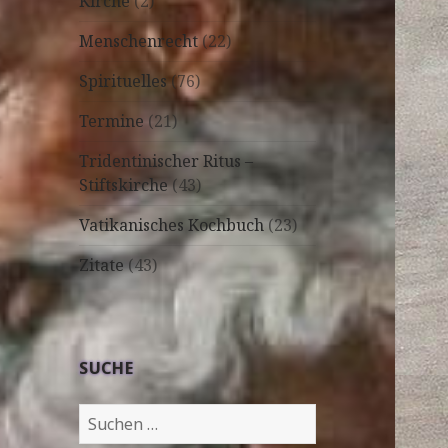
Kirche
(2)
Menschenrecht
(22)
Spirituelles
(76)
Termine
(21)
Tridentinischer Ritus –
Stiftskirche
(43)
Vatikanisches Kochbuch
(23)
Zitate
(43)
SUCHE
Suchen
nach: