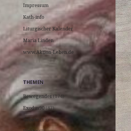
Impressum
Kath-info
Liturgischer Kalender
Maria Linden
www.Aktion-Leben.de
THEMEN
Bewegendes
(174)
Exodus90
(87)
Gebete
(19)