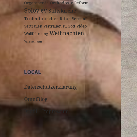
Orthodoxie
Organspende
Reform
Solov'ev
Stiftskirche
Tridentinischer Ritus
Vernunft
Vertrauen
Vertrauen zu Gott
Video
Weihnachten
Wallfahrtstag
Wiesemann
LOCAL
Datenschutzerklärung
OmniBlog
Profil – Impressum