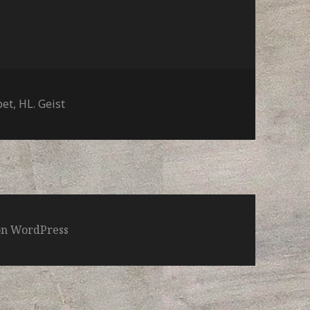
lagwörter
bet
,
HL. Geist
von WordPress