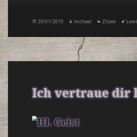
Veröffentlicht
Autor
Kategorien
Schl
29/01/2019
michael
Zitate
Lew
am
Ich vertraue dir 