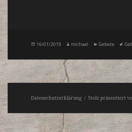
Veröffentlicht
Autor
Kategorien
Sch
16/01/2019
michael
Gebete
Ge
am
Datenschutzerklärung
Stolz präsentiert 