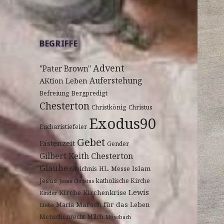
BEGRIFFE
Advent
"Pater Brown"
Auferstehung
AKtion Leben
Befreiung
Bergpredigt
Chesterton
Christkönig
Christus
Exodus90
Eucharistiefeier
Gebet
Fastenzeit
Gender
Gilbert Keith Chesterton
Glaube
Islam
Gleichnis
HL. Messe
Jesus
katholische Kirche
Jesus Christus
Lewis
Kirche
Kirchenkrise
Kinder
Marsch für das Leben
Maria
Liebe
Menschenrecht
Milch
Mosebach