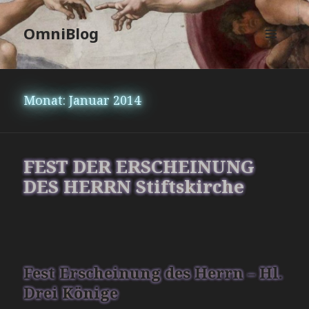
OmniBlog
MENÜ
UND
WIDGETS
Monat:
Januar 2014
FEST DER ERSCHEINUNG
DES HERRN Stiftskirche
Fest Erscheinung des Herrn – Hl.
Drei Könige