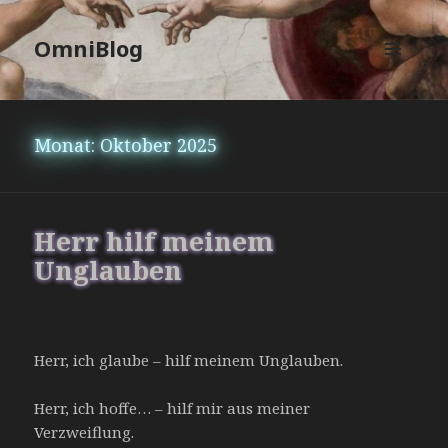
OmniBlog
MENÜ
UND
WIDGETS
Monat:
Oktober 2025
Herr hilf meinem
Unglauben
Herr, ich glaube – hilf meinem Unglauben.
Herr, ich hoffe… – hilf mir aus meiner
Verzweiflung.