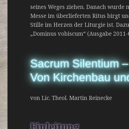
seines Weges ziehen. Danach wurde mi
Messe im überlieferten Ritus birgt un
Stille im Herzen der Liturgie ist. Daz
„Dominus vobiscum“ (Ausgabe 2011-
Sacrum Silentium –
Von Kirchenbau und
von Lic. Theol. Martin Reinecke
Einleitung