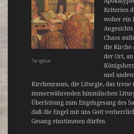
Apokalyps
Kriterien d
woher ein
Angesichts 
Chaos aufl
die Kirche 
der Ort, a
Te igitur
Königsherr
und andeut
Kirchenraum, die Liturgie, das treue
immerwährenden himmlischen Liturgi
Überleitung zum Engelsgesang des San
daß die Engel mit uns Gott verherrlic
Gesang einstimmen dürfen.