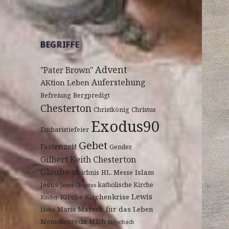
BEGRIFFE
Advent
"Pater Brown"
Auferstehung
AKtion Leben
Befreiung
Bergpredigt
Chesterton
Christkönig
Christus
Exodus90
Eucharistiefeier
Gebet
Fastenzeit
Gender
Gilbert Keith Chesterton
Glaube
Islam
Gleichnis
HL. Messe
Jesus
katholische Kirche
Jesus Christus
Lewis
Kirche
Kirchenkrise
Kinder
Marsch für das Leben
Maria
Liebe
Menschenrecht
Milch
Mosebach