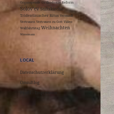
Orthodoxie
Organspende
Reform
Solov'ev
Stiftskirche
Tridentinischer Ritus
Vernunft
Vertrauen
Vertrauen zu Gott
Video
Weihnachten
Wallfahrtstag
Wiesemann
LOCAL
Datenschutzerklärung
OmniBlog
Profil – Impressum