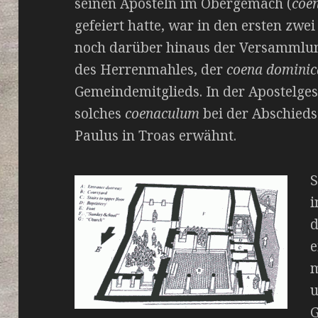
seinen Aposteln im Obergemach (
coe
gefeiert hatte, war in den ersten zwe
noch darüber hinaus der Versammlung
des Herrenmahles, der
coena dominic
Gemeindemitglieds. In der Apostelges
solches
coenaculum
bei der Abschieds
Paulus in Troas erwähnt.
S
i
d
e
m
u
G