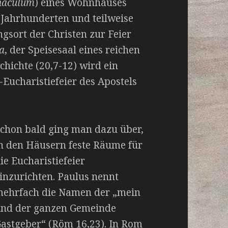
naculum
) eines Wohnhauses
i Jahrhunderten und teilweise
sort der Christen zur Feier
a
, der Speisesaal eines reichen
chichte (20,7-12) wird ein
-Eucharistiefeier des Apostels
chon bald ging man dazu über,
n den Häusern feste Räume für
ie Eucharistiefeier
inzurichten. Paulus nennt
ehrfach die Namen der „mein
nd der ganzen Gemeinde
astgeber“ (Röm 16,23). In Rom