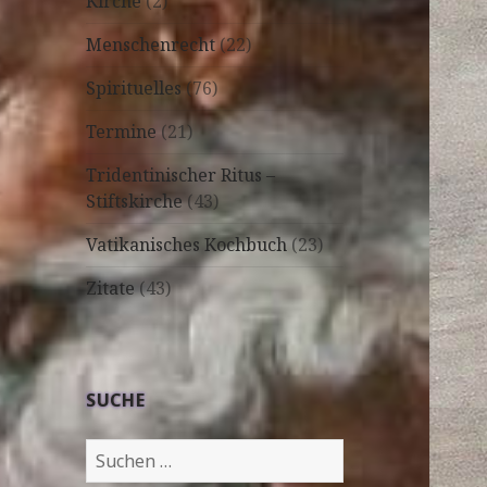
Kirche
(2)
Menschenrecht
(22)
Spirituelles
(76)
Termine
(21)
Tridentinischer Ritus –
Stiftskirche
(43)
Vatikanisches Kochbuch
(23)
Zitate
(43)
SUCHE
Suchen
nach: