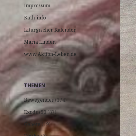
Impressum
Kath-info
Liturgischer Kalender
Maria Linden
www.Aktion-Leben.de
THEMEN
Bewegendes
(174)
Exodus90
(87)
Gebete
(19)