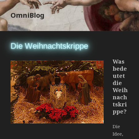
OmniBlog
MENÜ
UND
WIDGETS
Die Weihnachtskrippe
Was
bede
utet
die
Weih
nach
tskri
ppe?
Die
Idee,