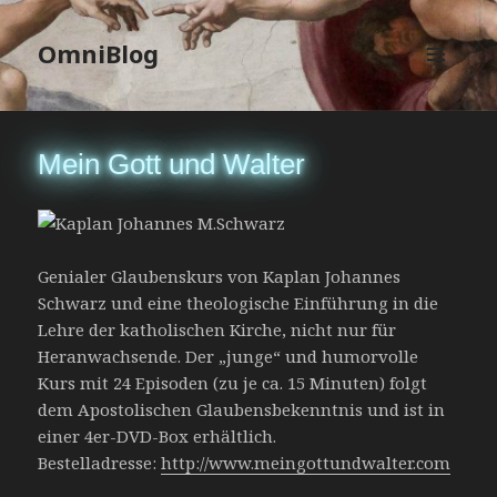
OmniBlog
MENÜ
UND
WIDGETS
Mein Gott und Walter
Genialer Glaubenskurs von Kaplan Johannes
Schwarz und eine theologische Einführung in die
Lehre der katholischen Kirche, nicht nur für
Heranwachsende. Der „junge“ und humorvolle
Kurs mit 24 Episoden (zu je ca. 15 Minuten) folgt
dem Apostolischen Glaubensbekenntnis und ist in
einer 4er-DVD-Box erhältlich.
Bestelladresse:
http://www.meingottundwalter.com