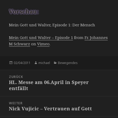
Vorschau:
Mein Gott und Walter, Episode 1: Der Mensch
Mein Gott und Walter – Episode 1
from
Fr. Johannes
M Schwarz
on
Vimeo
.
Veröffentlicht
Autor
Kategorien
02/04/2011
michael
Bewegendes
am
Beitragsnavigation
ZURÜCK
HL. Messe am 06.April in Speyer
Vorheriger
entfällt
Beitrag:
WEITER
Nick Vujicic – Vertrauen auf Gott
Nächster
Beitrag: