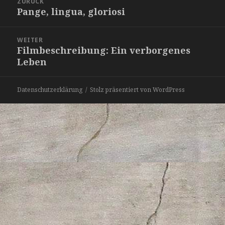
ZURÜCK
Pange, lingua, gloriosi
Vorheriger
Beitrag:
WEITER
Filmbeschreibung: Ein verborgenes
Nächster
Leben
Beitrag:
Datenschutzerklärung
Stolz präsentiert von WordPress