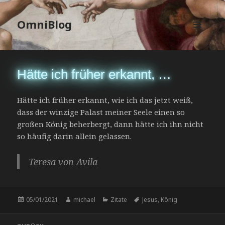
OmniBlog
MENÜ
UND
WIDGETS
Hätte ich früher erkannt, …
Hätte ich früher erkannt, wie ich das jetzt weiß,
dass der winzige Palast meiner Seele einen so
großen König beherbergt, dann hätte ich ihn nicht
so häufig darin allein gelassen.
Teresa von Avila
Veröffentlicht
Autor
Kategorien
Schlagwörter
05/01/2021
michael
Zitate
Jesus
,
König
am
Beitragsnavigation