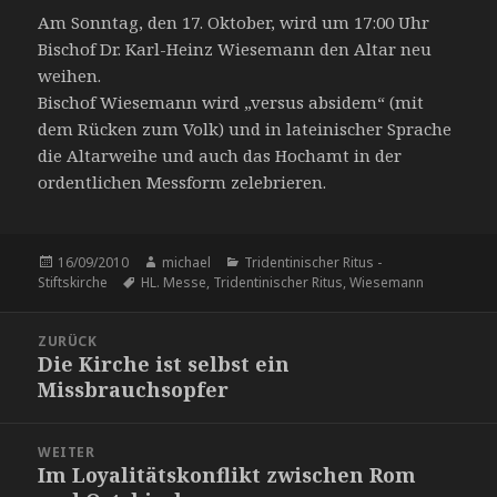
Am Sonntag, den 17. Oktober, wird um 17:00 Uhr
Bischof Dr. Karl-Heinz Wiesemann den Altar neu
weihen.
Bischof Wiesemann wird „versus absidem“ (mit
dem Rücken zum Volk) und in lateinischer Sprache
die Altarweihe und auch das Hochamt in der
ordentlichen Messform zelebrieren.
Veröffentlicht
Autor
Kategorien
16/09/2010
michael
Tridentinischer Ritus -
am
Schlagwörter
Stiftskirche
HL. Messe
,
Tridentinischer Ritus
,
Wiesemann
Beitragsnavigation
ZURÜCK
Die Kirche ist selbst ein
Vorheriger
Missbrauchsopfer
Beitrag:
WEITER
Im Loyalitätskonflikt zwischen Rom
Nächster